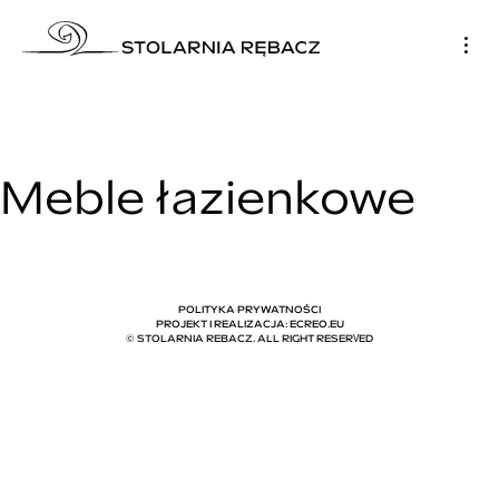
Home
Meble łazienkowe
POLITYKA PRYWATNOŚCI
PROJEKT I REALIZACJA
:
ECREO.EU
© STOLARNIA REBACZ. ALL RIGHT RESERVED